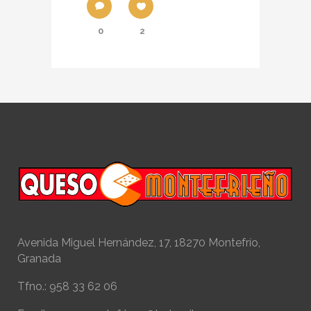
0
2
Avenida Miguel Hernández, 17, 18270 Montefrío,
Granada
Tfno.: 958 33 62 06