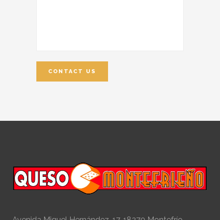
Avenida Miguel Hernández, 17, 18270 Montefrío,